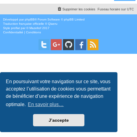
Supprimer les cookies
Fuseau horaire sur
UTC
Développé par
phpBB
® Forum Software © phpBB Limited
Traduction française officielle
©
Qiaeru
Style
proflat
par ©
Mazeltof
2017
Confidentialité
|
Conditions
En poursuivant votre navigation sur ce site, vous
acceptez l’utilisation de cookies vous permettant
de bénéficier d’une expérience de navigation
optimale.
En savoir plus…
J’accepte