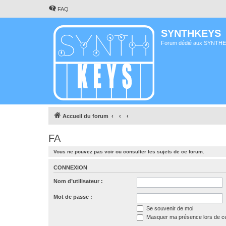
FAQ
SYNTHKEYS
Forum dédié aux SYNTH
Accueil du forum
FA
Vous ne pouvez pas voir ou consulter les sujets de ce forum.
CONNEXION
Nom d’utilisateur :
Mot de passe :
Se souvenir de moi
Masquer ma présence lors de ce