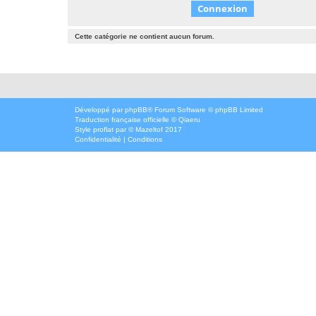
Cette catégorie ne contient aucun forum.
Développé par
phpBB
® Forum Software © phpBB Limited
Traduction française officielle
©
Qiaeru
Style
proflat
par ©
Mazeltof
2017
Confidentialité
|
Conditions