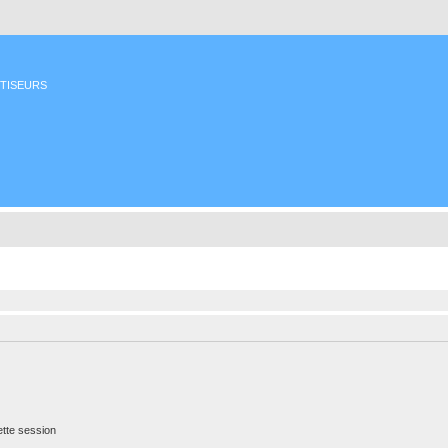
ETISEURS
tte session