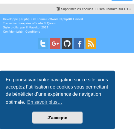
Supprimer les cookies
Fuseau horaire sur
UTC
Développé par
phpBB
® Forum Software © phpBB Limited
Traduction française officielle
©
Qiaeru
Style
proflat
par ©
Mazeltof
2017
Confidentialité
|
Conditions
En poursuivant votre navigation sur ce site, vous
acceptez l’utilisation de cookies vous permettant
de bénéficier d’une expérience de navigation
optimale.
En savoir plus…
J’accepte