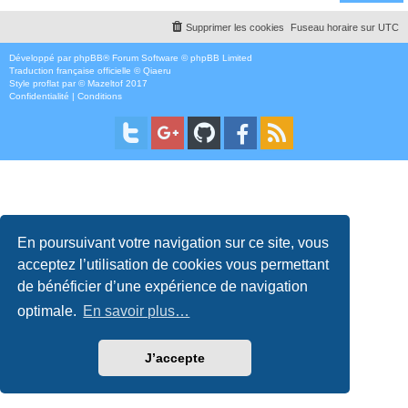
Supprimer les cookies
Fuseau horaire sur
UTC
Développé par
phpBB
® Forum Software © phpBB Limited
Traduction française officielle
©
Qiaeru
Style
proflat
par ©
Mazeltof
2017
Confidentialité
|
Conditions
En poursuivant votre navigation sur ce site, vous
acceptez l’utilisation de cookies vous permettant
de bénéficier d’une expérience de navigation
optimale.
En savoir plus…
J’accepte