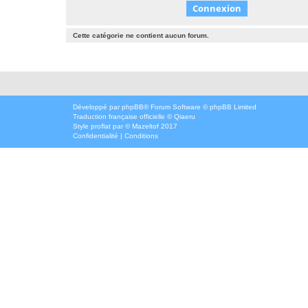
Cette catégorie ne contient aucun forum.
Développé par
phpBB
® Forum Software © phpBB Limited
Traduction française officielle
©
Qiaeru
Style
proflat
par ©
Mazeltof
2017
Confidentialité
|
Conditions