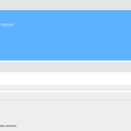
ETISEURS
tte session