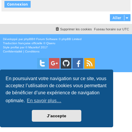
Aller
Supprimer les cookies
Fuseau horaire sur
UTC
Développé par
phpBB
® Forum Software © phpBB Limited
Traduction française officielle
©
Qiaeru
Style
proflat
par ©
Mazeltof
2017
Confidentialité
|
Conditions
En poursuivant votre navigation sur ce site, vous
acceptez l’utilisation de cookies vous permettant
de bénéficier d’une expérience de navigation
optimale.
En savoir plus…
J’accepte