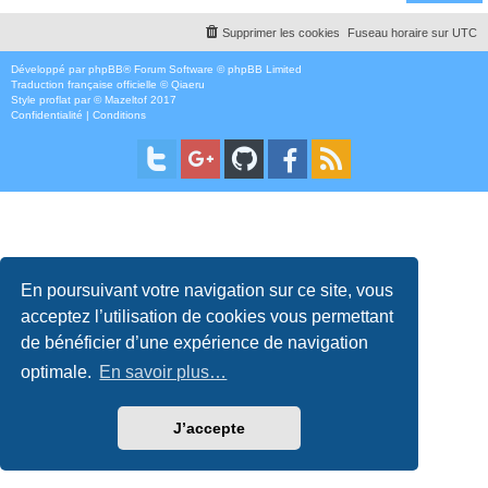
Supprimer les cookies
Fuseau horaire sur
UTC
Développé par
phpBB
® Forum Software © phpBB Limited
Traduction française officielle
©
Qiaeru
Style
proflat
par ©
Mazeltof
2017
Confidentialité
|
Conditions
En poursuivant votre navigation sur ce site, vous
acceptez l’utilisation de cookies vous permettant
de bénéficier d’une expérience de navigation
optimale.
En savoir plus…
J’accepte