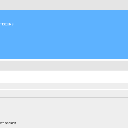
ETISEURS
tte session