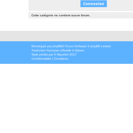
Cette catégorie ne contient aucun forum.
Développé par
phpBB
® Forum Software © phpBB Limited
Traduction française officielle
©
Qiaeru
Style
proflat
par ©
Mazeltof
2017
Confidentialité
|
Conditions