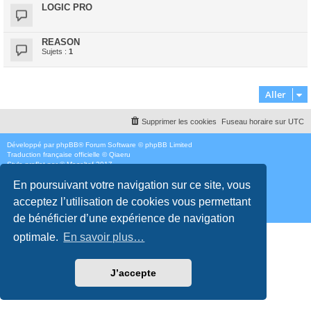
LOGIC PRO
REASON
Sujets :
1
Aller
Supprimer les cookies
Fuseau horaire sur
UTC
Développé par
phpBB
® Forum Software © phpBB Limited
Traduction française officielle
©
Qiaeru
Style
proflat
par ©
Mazeltof
2017
Confidentialité
|
Conditions
En poursuivant votre navigation sur ce site, vous
acceptez l’utilisation de cookies vous permettant
de bénéficier d’une expérience de navigation
optimale.
En savoir plus…
J’accepte