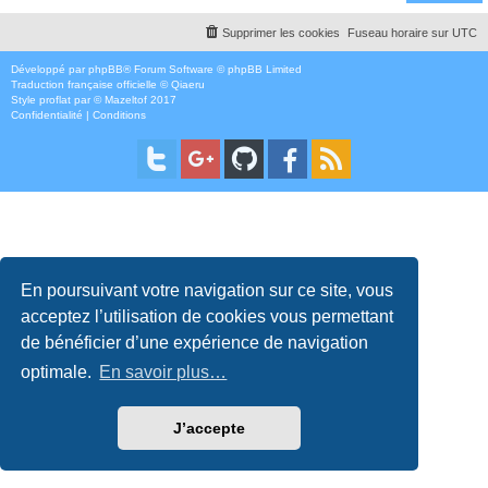
Supprimer les cookies
Fuseau horaire sur
UTC
Développé par
phpBB
® Forum Software © phpBB Limited
Traduction française officielle
©
Qiaeru
Style
proflat
par ©
Mazeltof
2017
Confidentialité
|
Conditions
En poursuivant votre navigation sur ce site, vous
acceptez l’utilisation de cookies vous permettant
de bénéficier d’une expérience de navigation
optimale.
En savoir plus…
J’accepte