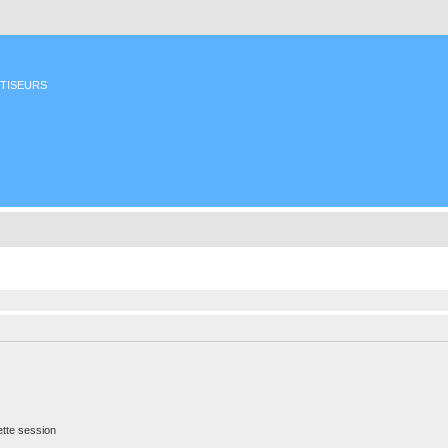
ETISEURS
tte session