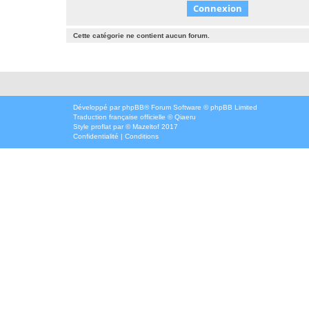
Cette catégorie ne contient aucun forum.
Développé par
phpBB
® Forum Software © phpBB Limited
Traduction française officielle
©
Qiaeru
Style
proflat
par ©
Mazeltof
2017
Confidentialité
|
Conditions