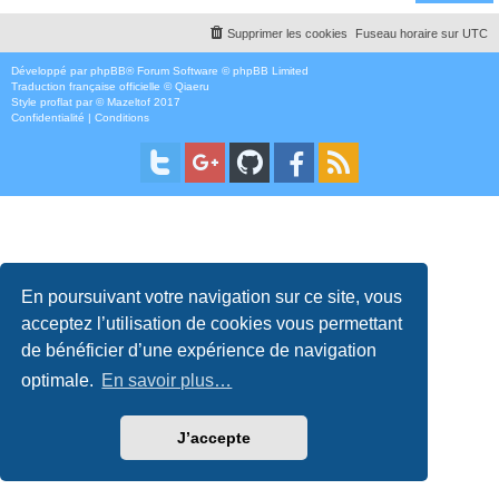
Supprimer les cookies
Fuseau horaire sur
UTC
Développé par
phpBB
® Forum Software © phpBB Limited
Traduction française officielle
©
Qiaeru
Style
proflat
par ©
Mazeltof
2017
Confidentialité
|
Conditions
En poursuivant votre navigation sur ce site, vous
acceptez l’utilisation de cookies vous permettant
de bénéficier d’une expérience de navigation
optimale.
En savoir plus…
J’accepte