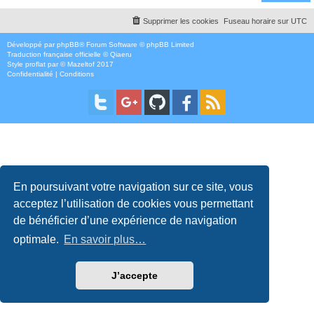
Supprimer les cookies
Fuseau horaire sur
UTC
Développé par
phpBB
® Forum Software © phpBB Limited
Traduction française officielle
©
Qiaeru
Style
proflat
par ©
Mazeltof
2017
Confidentialité
|
Conditions
En poursuivant votre navigation sur ce site, vous
acceptez l’utilisation de cookies vous permettant
de bénéficier d’une expérience de navigation
optimale.
En savoir plus…
J’accepte