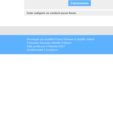
Cette catégorie ne contient aucun forum.
Développé par
phpBB
® Forum Software © phpBB Limited
Traduction française officielle
©
Qiaeru
Style
proflat
par ©
Mazeltof
2017
Confidentialité
|
Conditions