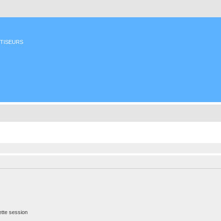
ETISEURS
tte session