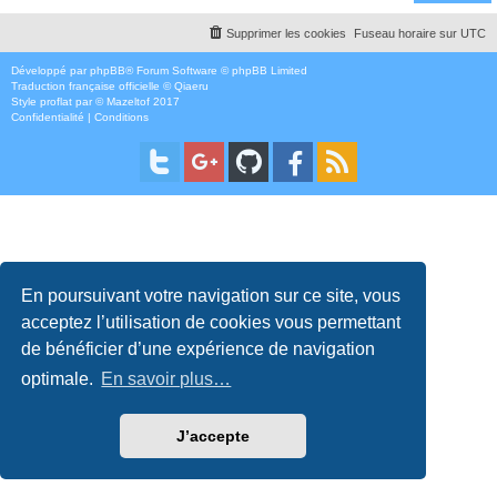
Supprimer les cookies
Fuseau horaire sur
UTC
Développé par
phpBB
® Forum Software © phpBB Limited
Traduction française officielle
©
Qiaeru
Style
proflat
par ©
Mazeltof
2017
Confidentialité
|
Conditions
En poursuivant votre navigation sur ce site, vous
acceptez l’utilisation de cookies vous permettant
de bénéficier d’une expérience de navigation
optimale.
En savoir plus…
J’accepte