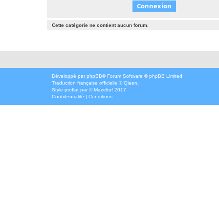
Cette catégorie ne contient aucun forum.
Développé par
phpBB
® Forum Software © phpBB Limited
Traduction française officielle
©
Qiaeru
Style
proflat
par ©
Mazeltof
2017
Confidentialité
|
Conditions