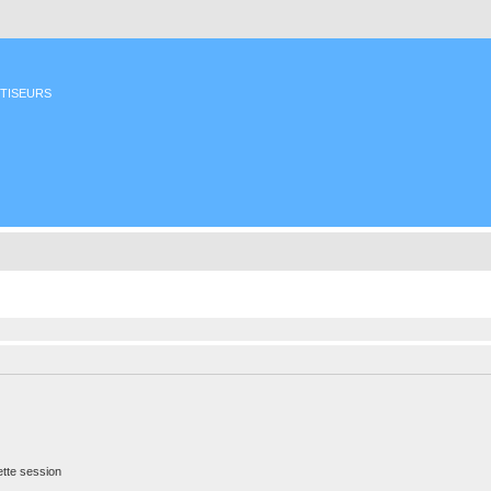
ETISEURS
tte session