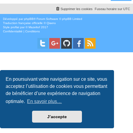
Supprimer les cookies
Fuseau horaire sur
UTC
Développé par
phpBB
® Forum Software © phpBB Limited
Traduction française officielle
©
Qiaeru
Style
proflat
par ©
Mazeltof
2017
Confidentialité
|
Conditions
En poursuivant votre navigation sur ce site, vous
acceptez l’utilisation de cookies vous permettant
de bénéficier d’une expérience de navigation
optimale.
En savoir plus…
J’accepte