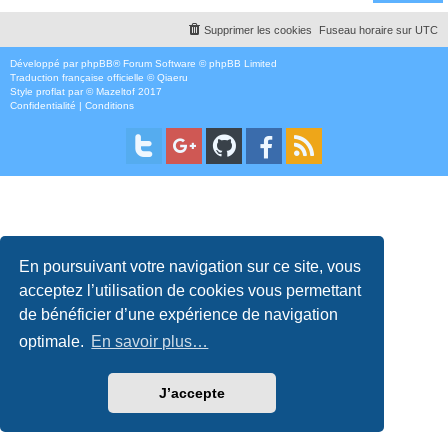
Supprimer les cookies
Fuseau horaire sur
UTC
Développé par
phpBB
® Forum Software © phpBB Limited
Traduction française officielle
©
Qiaeru
Style
proflat
par ©
Mazeltof
2017
Confidentialité
|
Conditions
En poursuivant votre navigation sur ce site, vous
acceptez l’utilisation de cookies vous permettant
de bénéficier d’une expérience de navigation
optimale.
En savoir plus…
J’accepte