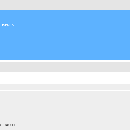
ETISEURS
tte session