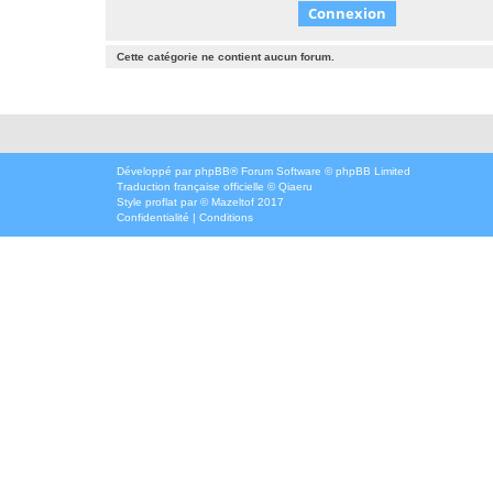
Cette catégorie ne contient aucun forum.
Développé par
phpBB
® Forum Software © phpBB Limited
Traduction française officielle
©
Qiaeru
Style
proflat
par ©
Mazeltof
2017
Confidentialité
|
Conditions