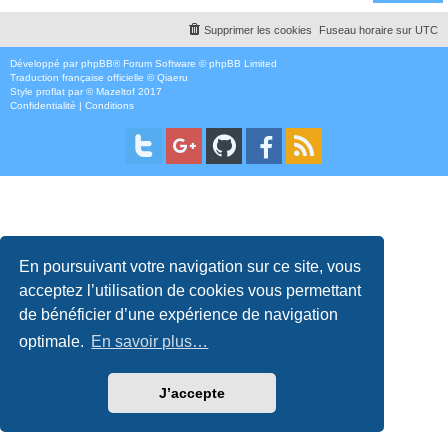
Supprimer les cookies
Fuseau horaire sur
UTC
Développé par
phpBB
® Forum Software © phpBB Limited
Traduction française officielle
©
Qiaeru
Style
proflat
par ©
Mazeltof
2017
Confidentialité
|
Conditions
En poursuivant votre navigation sur ce site, vous
acceptez l’utilisation de cookies vous permettant
de bénéficier d’une expérience de navigation
optimale.
En savoir plus…
J’accepte