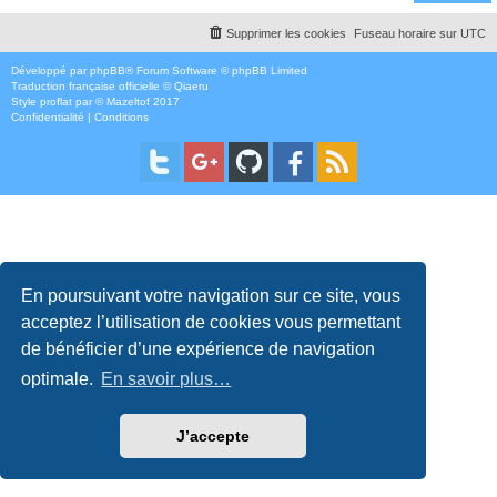
Supprimer les cookies
Fuseau horaire sur
UTC
Développé par
phpBB
® Forum Software © phpBB Limited
Traduction française officielle
©
Qiaeru
Style
proflat
par ©
Mazeltof
2017
Confidentialité
|
Conditions
En poursuivant votre navigation sur ce site, vous
acceptez l’utilisation de cookies vous permettant
de bénéficier d’une expérience de navigation
optimale.
En savoir plus…
J’accepte