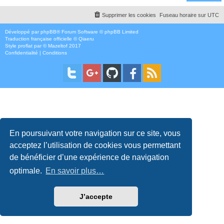
Supprimer les cookies
Fuseau horaire sur
UTC
Développé par
phpBB
® Forum Software © phpBB Limited
Traduction française officielle
©
Qiaeru
Style
proflat
par ©
Mazeltof
2017
Confidentialité
|
Conditions
En poursuivant votre navigation sur ce site, vous
acceptez l’utilisation de cookies vous permettant
de bénéficier d’une expérience de navigation
optimale.
En savoir plus…
J’accepte