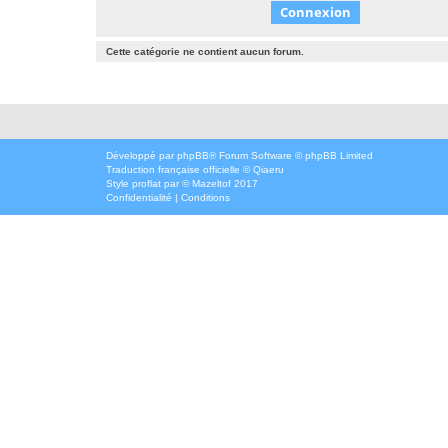
Cette catégorie ne contient aucun forum.
Développé par
phpBB
® Forum Software © phpBB Limited
Traduction française officielle
©
Qiaeru
Style
proflat
par ©
Mazeltof
2017
Confidentialité
|
Conditions