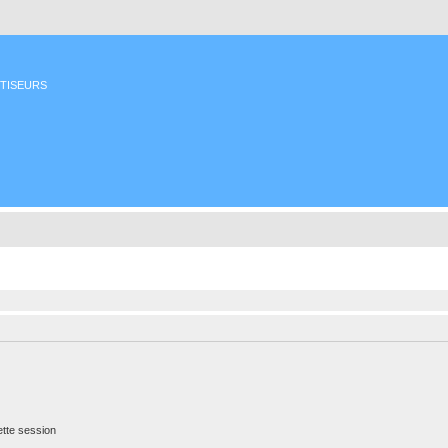
ETISEURS
tte session