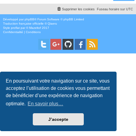
Supprimer les cookies
Fuseau horaire sur
UTC
Développé par
phpBB
® Forum Software © phpBB Limited
Traduction française officielle
©
Qiaeru
Style
proflat
par ©
Mazeltof
2017
Confidentialité
|
Conditions
En poursuivant votre navigation sur ce site, vous
acceptez l’utilisation de cookies vous permettant
de bénéficier d’une expérience de navigation
optimale.
En savoir plus…
J’accepte