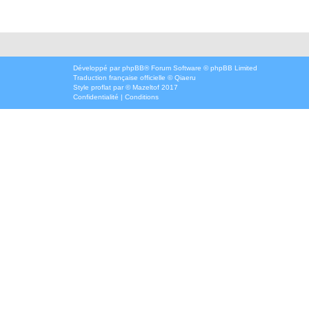
Développé par
phpBB
® Forum Software © phpBB Limited
Traduction française officielle
©
Qiaeru
Style
proflat
par ©
Mazeltof
2017
Confidentialité
|
Conditions