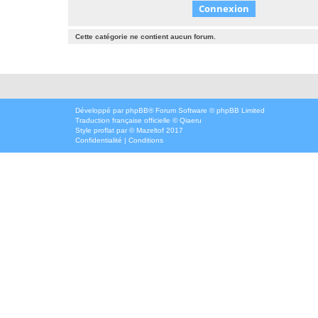
Cette catégorie ne contient aucun forum.
Développé par
phpBB
® Forum Software © phpBB Limited
Traduction française officielle
©
Qiaeru
Style
proflat
par ©
Mazeltof
2017
Confidentialité
|
Conditions