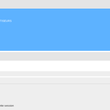
ETISEURS
tte session