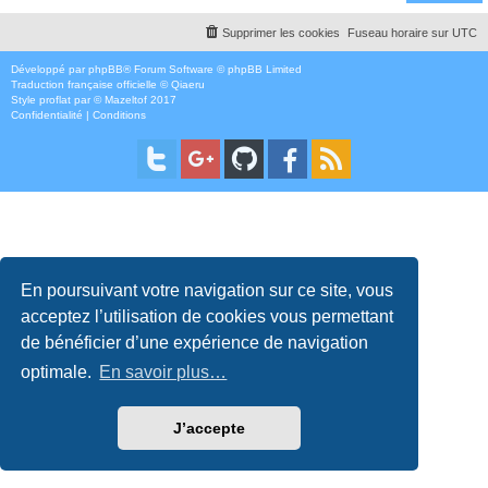
Supprimer les cookies
Fuseau horaire sur
UTC
Développé par
phpBB
® Forum Software © phpBB Limited
Traduction française officielle
©
Qiaeru
Style
proflat
par ©
Mazeltof
2017
Confidentialité
|
Conditions
En poursuivant votre navigation sur ce site, vous
acceptez l’utilisation de cookies vous permettant
de bénéficier d’une expérience de navigation
optimale.
En savoir plus…
J’accepte