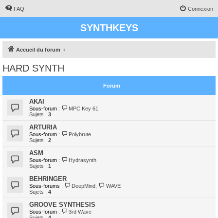
FAQ
Connexion
SYNTHKEYS
Accueil du forum
HARD SYNTH
Forum
AKAI
Sous-forum :
MPC Key 61
Sujets :
3
ARTURIA
Sous-forum :
Polybrute
Sujets :
2
ASM
Sous-forum :
Hydrasynth
Sujets :
1
BEHRINGER
Sous-forums :
DeepMind
,
WAVE
Sujets :
4
GROOVE SYNTHESIS
Sous-forum :
3rd Wave
Sujets :
4