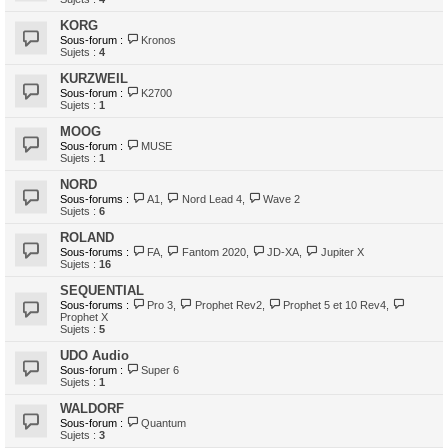
KORG
Sous-forum :
Kronos
Sujets :
4
KURZWEIL
Sous-forum :
K2700
Sujets :
1
MOOG
Sous-forum :
MUSE
Sujets :
1
NORD
Sous-forums :
A1
,
Nord Lead 4
,
Wave 2
Sujets :
6
ROLAND
Sous-forums :
FA
,
Fantom 2020
,
JD-XA
,
Jupiter X
Sujets :
16
SEQUENTIAL
Sous-forums :
Pro 3
,
Prophet Rev2
,
Prophet 5 et 10 Rev4
,
Prophet X
Sujets :
5
UDO Audio
Sous-forum :
Super 6
Sujets :
1
WALDORF
Sous-forum :
Quantum
Sujets :
3