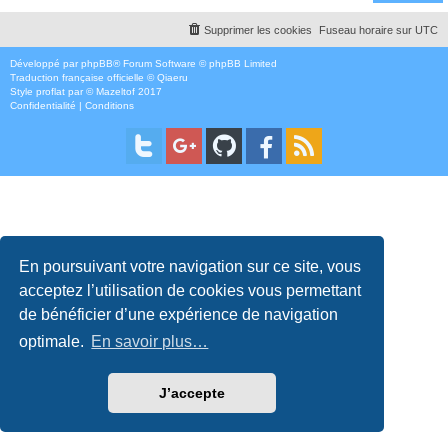
Supprimer les cookies
Fuseau horaire sur
UTC
Développé par
phpBB
® Forum Software © phpBB Limited
Traduction française officielle
©
Qiaeru
Style
proflat
par ©
Mazeltof
2017
Confidentialité
|
Conditions
En poursuivant votre navigation sur ce site, vous
acceptez l’utilisation de cookies vous permettant
de bénéficier d’une expérience de navigation
optimale.
En savoir plus…
J’accepte