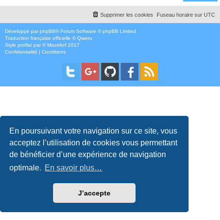
Supprimer les cookies
Fuseau horaire sur
UTC
Développé par
phpBB
® Forum Software © phpBB Limited
Traduction française officielle
©
Qiaeru
Style
proflat
par ©
Mazeltof
2017
Confidentialité
|
Conditions
En poursuivant votre navigation sur ce site, vous
acceptez l’utilisation de cookies vous permettant
de bénéficier d’une expérience de navigation
optimale.
En savoir plus…
J’accepte