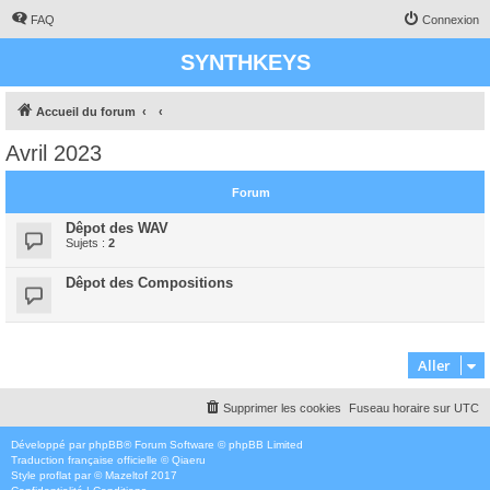
FAQ
Connexion
SYNTHKEYS
Accueil du forum
Avril 2023
Forum
Dêpot des WAV
Sujets :
2
Dêpot des Compositions
Aller
Supprimer les cookies
Fuseau horaire sur
UTC
Développé par
phpBB
® Forum Software © phpBB Limited
Traduction française officielle
©
Qiaeru
Style
proflat
par ©
Mazeltof
2017