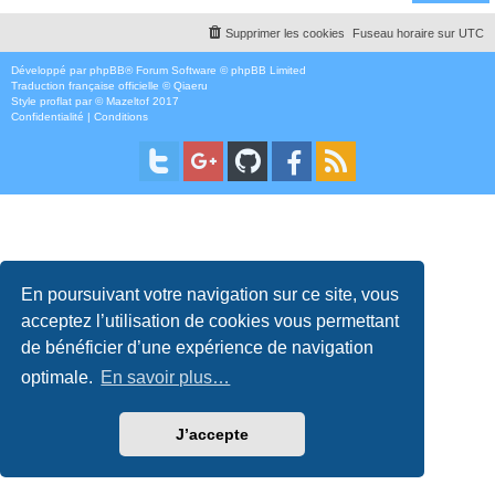
Supprimer les cookies
Fuseau horaire sur
UTC
Développé par
phpBB
® Forum Software © phpBB Limited
Traduction française officielle
©
Qiaeru
Style
proflat
par ©
Mazeltof
2017
Confidentialité
|
Conditions
En poursuivant votre navigation sur ce site, vous
acceptez l’utilisation de cookies vous permettant
de bénéficier d’une expérience de navigation
optimale.
En savoir plus…
J’accepte