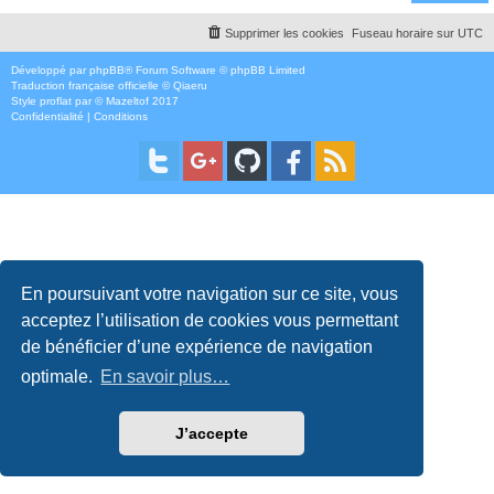
Supprimer les cookies
Fuseau horaire sur
UTC
Développé par
phpBB
® Forum Software © phpBB Limited
Traduction française officielle
©
Qiaeru
Style
proflat
par ©
Mazeltof
2017
Confidentialité
|
Conditions
En poursuivant votre navigation sur ce site, vous
acceptez l’utilisation de cookies vous permettant
de bénéficier d’une expérience de navigation
optimale.
En savoir plus…
J’accepte