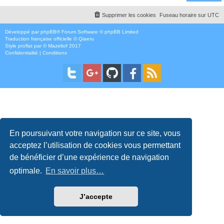
Supprimer les cookies
Fuseau horaire sur
UTC
Développé par
phpBB
® Forum Software © phpBB Limited
Traduction française officielle
©
Qiaeru
Style
proflat
par ©
Mazeltof
2017
Confidentialité
|
Conditions
En poursuivant votre navigation sur ce site, vous
acceptez l’utilisation de cookies vous permettant
de bénéficier d’une expérience de navigation
optimale.
En savoir plus…
J’accepte