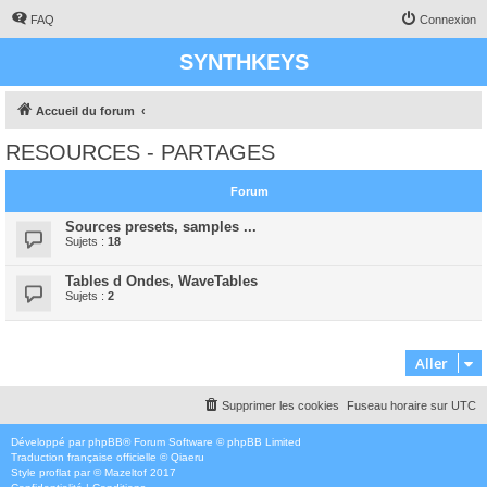
FAQ
Connexion
SYNTHKEYS
Accueil du forum
RESOURCES - PARTAGES
Forum
Sources presets, samples ...
Sujets :
18
Tables d Ondes, WaveTables
Sujets :
2
Aller
Supprimer les cookies
Fuseau horaire sur
UTC
Développé par
phpBB
® Forum Software © phpBB Limited
Traduction française officielle
©
Qiaeru
Style
proflat
par ©
Mazeltof
2017