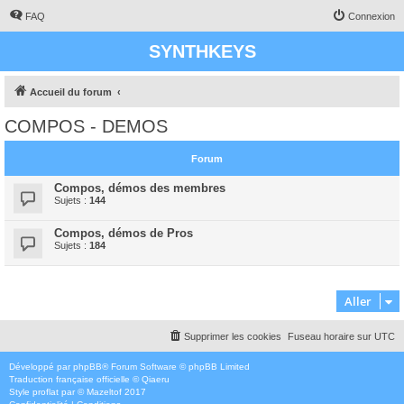
FAQ
Connexion
SYNTHKEYS
Accueil du forum
COMPOS - DEMOS
Forum
Compos, démos des membres
Sujets :
144
Compos, démos de Pros
Sujets :
184
Aller
Supprimer les cookies
Fuseau horaire sur
UTC
Développé par
phpBB
® Forum Software © phpBB Limited
Traduction française officielle
©
Qiaeru
Style
proflat
par ©
Mazeltof
2017