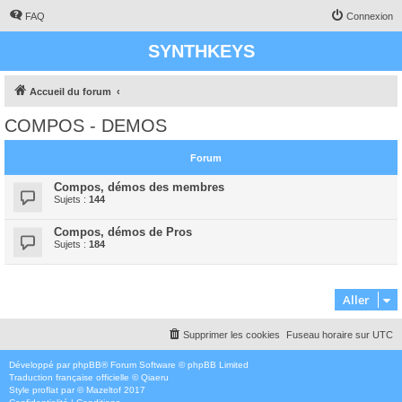
FAQ
Connexion
SYNTHKEYS
Accueil du forum
COMPOS - DEMOS
Forum
Compos, démos des membres
Sujets :
144
Compos, démos de Pros
Sujets :
184
Aller
Supprimer les cookies
Fuseau horaire sur
UTC
Développé par
phpBB
® Forum Software © phpBB Limited
Traduction française officielle
©
Qiaeru
Style
proflat
par ©
Mazeltof
2017