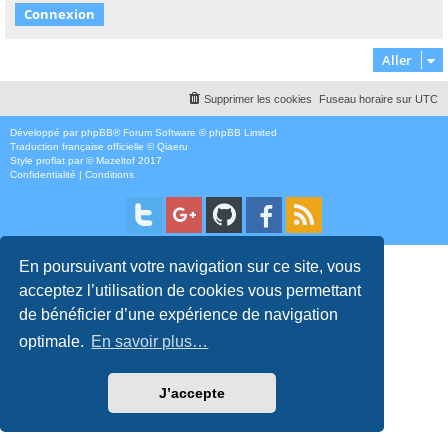
Aller
Supprimer les cookies
Fuseau horaire sur
UTC
Développé par
phpBB
® Forum Software © phpBB Limited
Traduction française officielle
©
Qiaeru
Style
proflat
par ©
Mazeltof
2017
Confidentialité
|
Conditions
En poursuivant votre navigation sur ce site, vous
acceptez l’utilisation de cookies vous permettant
de bénéficier d’une expérience de navigation
optimale.
En savoir plus…
J’accepte