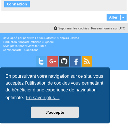
Aller
Supprimer les cookies
Fuseau horaire sur
UTC
Développé par
phpBB
® Forum Software © phpBB Limited
Traduction française officielle
©
Qiaeru
Style
proflat
par ©
Mazeltof
2017
Confidentialité
|
Conditions
En poursuivant votre navigation sur ce site, vous
acceptez l’utilisation de cookies vous permettant
de bénéficier d’une expérience de navigation
optimale.
En savoir plus…
J’accepte