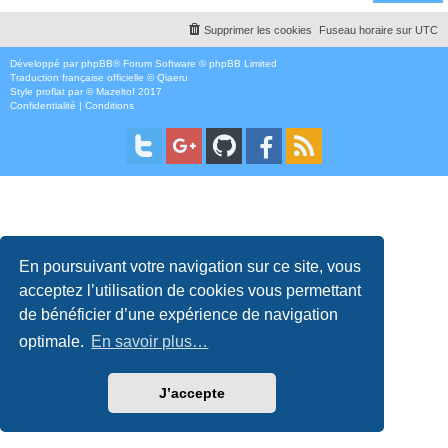
Supprimer les cookies
Fuseau horaire sur
UTC
Développé par
phpBB
® Forum Software © phpBB Limited
Traduction française officielle
©
Qiaeru
Style
proflat
par ©
Mazeltof
2017
Confidentialité
|
Conditions
En poursuivant votre navigation sur ce site, vous
acceptez l’utilisation de cookies vous permettant
de bénéficier d’une expérience de navigation
optimale.
En savoir plus…
J’accepte