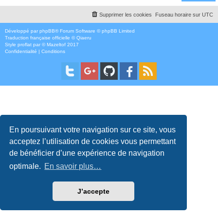
Supprimer les cookies
Fuseau horaire sur
UTC
Développé par
phpBB
® Forum Software © phpBB Limited
Traduction française officielle
©
Qiaeru
Style
proflat
par ©
Mazeltof
2017
Confidentialité
|
Conditions
En poursuivant votre navigation sur ce site, vous
acceptez l’utilisation de cookies vous permettant
de bénéficier d’une expérience de navigation
optimale.
En savoir plus…
J’accepte