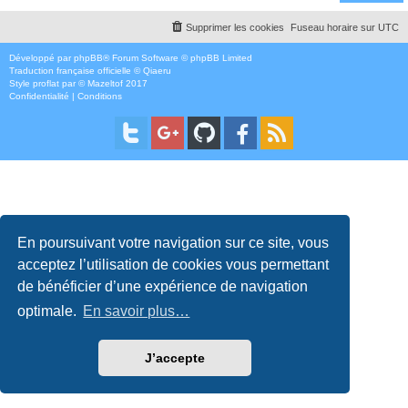
Supprimer les cookies
Fuseau horaire sur
UTC
Développé par
phpBB
® Forum Software © phpBB Limited
Traduction française officielle
©
Qiaeru
Style
proflat
par ©
Mazeltof
2017
Confidentialité
|
Conditions
En poursuivant votre navigation sur ce site, vous
acceptez l’utilisation de cookies vous permettant
de bénéficier d’une expérience de navigation
optimale.
En savoir plus…
J’accepte