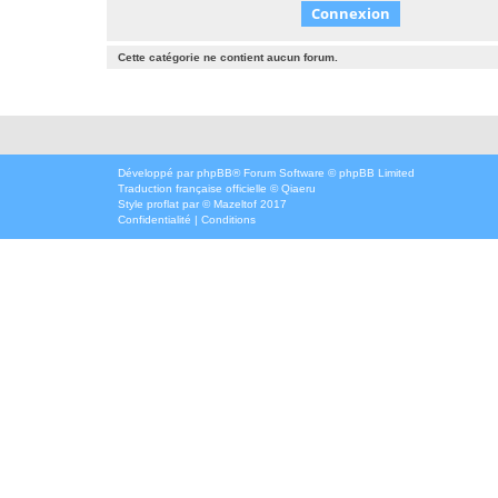
Cette catégorie ne contient aucun forum.
Développé par
phpBB
® Forum Software © phpBB Limited
Traduction française officielle
©
Qiaeru
Style
proflat
par ©
Mazeltof
2017
Confidentialité
|
Conditions