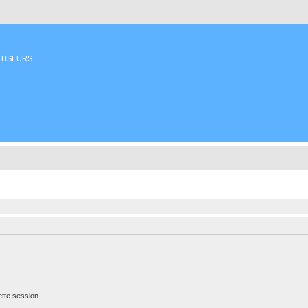
ETISEURS
tte session