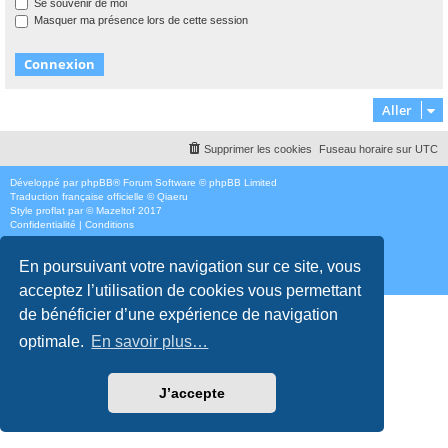
Se souvenir de moi
Masquer ma présence lors de cette session
Aller
Supprimer les cookies
Fuseau horaire sur
UTC
Développé par
phpBB
® Forum Software © phpBB Limited
Traduction française officielle
©
Qiaeru
Style
proflat
par ©
Mazeltof
2017
Confidentialité
|
Conditions
En poursuivant votre navigation sur ce site, vous
acceptez l’utilisation de cookies vous permettant
de bénéficier d’une expérience de navigation
optimale.
En savoir plus…
J’accepte