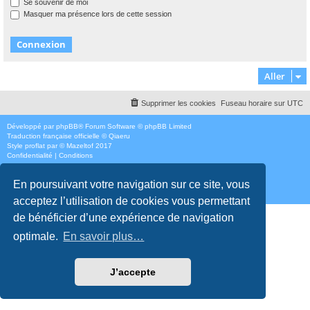
Se souvenir de moi
Masquer ma présence lors de cette session
Aller
Supprimer les cookies
Fuseau horaire sur
UTC
Développé par
phpBB
® Forum Software © phpBB Limited
Traduction française officielle
©
Qiaeru
Style
proflat
par ©
Mazeltof
2017
Confidentialité
|
Conditions
En poursuivant votre navigation sur ce site, vous
acceptez l’utilisation de cookies vous permettant
de bénéficier d’une expérience de navigation
optimale.
En savoir plus…
J’accepte