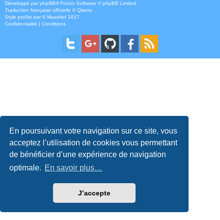
Développé par
phpBB
® Forum Software © phpBB Limited
Traduction française officielle
©
Qiaeru
Style
proflat
par ©
Mazeltof
2017
Confidentialité
|
Conditions
En poursuivant votre navigation sur ce site, vous
acceptez l’utilisation de cookies vous permettant
de bénéficier d’une expérience de navigation
optimale.
En savoir plus…
J’accepte