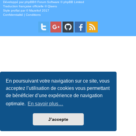
Développé par
phpBB
® Forum Software © phpBB Limited
Traduction française officielle
©
Qiaeru
Style
proflat
par ©
Mazeltof
2017
Confidentialité
|
Conditions
En poursuivant votre navigation sur ce site, vous
acceptez l’utilisation de cookies vous permettant
de bénéficier d’une expérience de navigation
optimale.
En savoir plus…
J’accepte