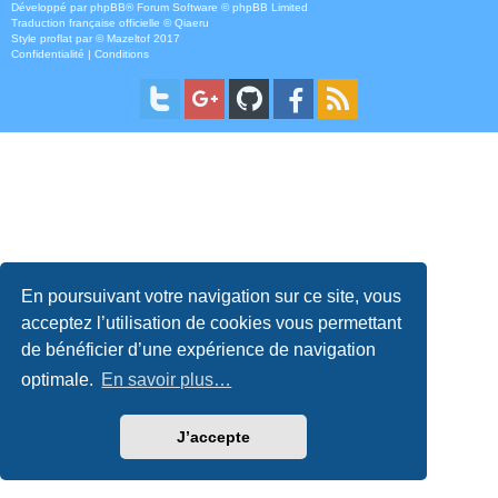
Développé par
phpBB
® Forum Software © phpBB Limited
Traduction française officielle
©
Qiaeru
Style
proflat
par ©
Mazeltof
2017
Confidentialité
|
Conditions
En poursuivant votre navigation sur ce site, vous
acceptez l’utilisation de cookies vous permettant
de bénéficier d’une expérience de navigation
optimale.
En savoir plus…
J’accepte