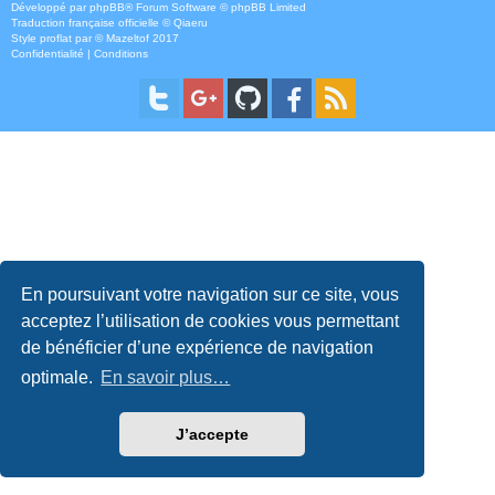
Développé par
phpBB
® Forum Software © phpBB Limited
Traduction française officielle
©
Qiaeru
Style
proflat
par ©
Mazeltof
2017
Confidentialité
|
Conditions
En poursuivant votre navigation sur ce site, vous
acceptez l’utilisation de cookies vous permettant
de bénéficier d’une expérience de navigation
optimale.
En savoir plus…
J’accepte