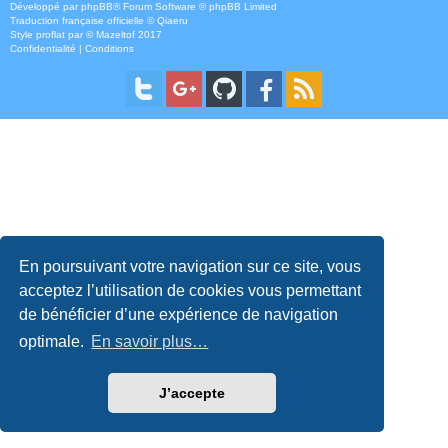
Développé par
phpBB
® Forum Software © phpBB Limited
Traduction française officielle
©
Qiaeru
Style
proflat
par ©
Mazeltof
2017
Confidentialité
|
Conditions
En poursuivant votre navigation sur ce site, vous
acceptez l’utilisation de cookies vous permettant
de bénéficier d’une expérience de navigation
optimale.
En savoir plus…
J’accepte